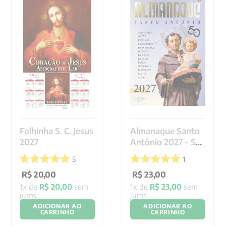
9
º
psicologia
10
º
verena kast
Folhinha S. C. Jesus
Almanaque Santo
2027
Antônio 2027 - 50
anos
5
1
R$
20
,
00
R$
23
,
00
1
x de
R$
20
,
00
sem
1
x de
R$
23
,
00
sem
juros
juros
ADICIONAR AO
ADICIONAR AO
CARRINHO
CARRINHO