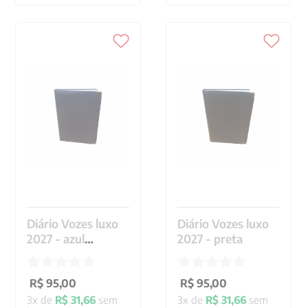
Diário Vozes luxo
Diário Vozes luxo
2027 - azul
2027 - preta
marinho
R$
95
,
00
R$
95
,
00
3
x de
R$
31
,
66
sem
3
x de
R$
31
,
66
sem