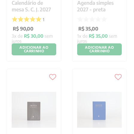
Calendário de
Agenda simples
mesa S. C. J. 2027
2027 - preta
1
R$
90
,
00
R$
35
,
00
3
x de
R$
30
,
00
sem
1
x de
R$
35
,
00
sem
juros
juros
ADICIONAR AO
ADICIONAR AO
CARRINHO
CARRINHO