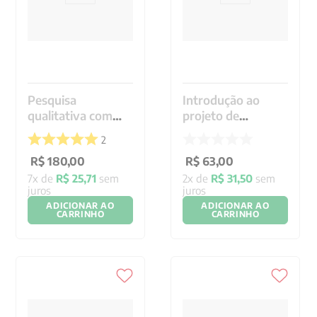
Pesquisa
Introdução ao
qualitativa com
projeto de
texto, imagem e
pesquisa científica
2
som
R$
180
,
00
R$
63
,
00
7
x de
R$
25
,
71
sem
2
x de
R$
31
,
50
sem
juros
juros
ADICIONAR AO
ADICIONAR AO
CARRINHO
CARRINHO