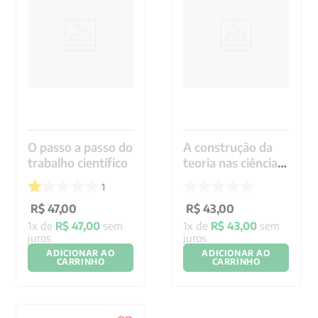
O passo a passo do
A construção da
trabalho científico
teoria nas ciências
humanas
1
R$
47
,
00
R$
43
,
00
1
x de
R$
47
,
00
sem
1
x de
R$
43
,
00
sem
juros
juros
ADICIONAR AO
ADICIONAR AO
CARRINHO
CARRINHO