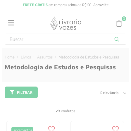
FRETE GRATIS
em compras acima de R$150! Aproveite
0
Buscar
TERMOS MAIS BUSCADOS
1
º
2027
Livros
Assuntos
Metodologia de Estudos e Pesquisas
Metodologia de Estudos e Pesquisas
2
º
obras completas carl gustav jung
3
º
filosofia
4
º
jung
FILTRAR
Relevância
5
º
byung chul han
6
º
pré venda
29
Produtos
7
º
biblia
8
º
anselm grun
lançamentos