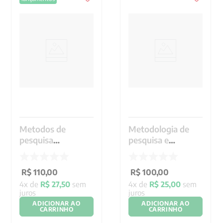
9
º
santo agostinho
10
º
verena kast
Metodos de
Metodologia de
pesquisa
pesquisa e
biografica
produção de
conhecimento
R$
110
,
00
R$
100
,
00
4
x de
R$
27
,
50
sem
4
x de
R$
25
,
00
sem
juros
juros
ADICIONAR AO
ADICIONAR AO
CARRINHO
CARRINHO